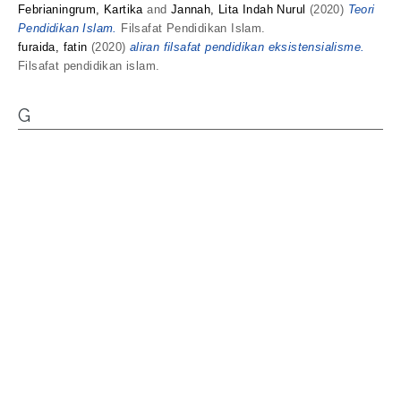
Febrianingrum, Kartika
and
Jannah, Lita Indah Nurul
(2020)
Teori
Pendidikan Islam.
Filsafat Pendidikan Islam.
furaida, fatin
(2020)
aliran filsafat pendidikan eksistensialisme.
Filsafat pendidikan islam.
G
Guntur Tri Wibowo, Bayu Utomo
(2018)
Manajemen Wakaf di
Majelis Wakaf dan Kehartabendaan Pimpinan Daerah
Muhammadiyah Surabaya.
Undergraduate thesis, Universitas
Muhammadiyah Sidoarjo.
H
HIKMIAH, IIN NURUL
(2018)
PROBLEMATIKA ORANGTUA
DALAM MENANAMKAN KARAKTER ISLAMI PADA ANAK USIA
DINI (STUDI KASUS KARYAWAN PT. PZ CUSSONS
INDONESIA SURABAYA).
Undergraduate thesis, Universitas
Muhammadiyah Sidoarjo.
Haflah, Naila
(2020)
Makalah Filsafat Idealisme.
Filsafat