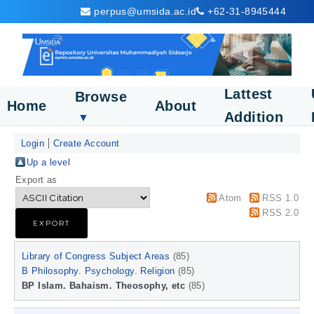
perpus@umsida.ac.id
+62-31-8945444
Lattest
Browse
Home
About
Addition
▼
Login
Create Account
Up a level
Export as
Atom
RSS 1.0
RSS 2.0
Library of Congress Subject Areas
(85)
B Philosophy. Psychology. Religion
(85)
BP Islam. Bahaism. Theosophy, etc
(85)