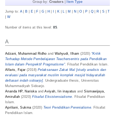
Group by:
Creators
|
Item Type
Jump to:
A
|
B
|
E
|
F
|
G
|
H
|
I
|
K
|
L
|
M
|
N
|
O
|
P
|
Q
|
R
|
S
|
T
|
W
Number of items at this level:
85
.
A
Adzani, Muhammad Ridho
and
Wahyudi, Ilham
(2020)
“Kritik
Terhadap Metode Pembelajaran Teachersentris pada Pendidikan
Islam dalam Perspektif Pragmatisme”.
Filsafat Pendidikan Islam.
Alfaris, Fajar
(2018)
Pelaksanaan Zakat Mal [study analisis dan
evaluasi pada masyarakat muslim komplek masjid hidayatullah
deltasari indah sidoarjo].
Undergraduate thesis, Universitas
Muhammadiyah Sidoarjo.
Ananda HP, Nariska
and
Aviyah, Iin inayatus
and
Sismawijaya,
Amirullah
(2020)
Filsafat Eksistensialisme.
Filsafat Pendidikan
Islam.
Apriliani, Sukma
(2020)
Teori Pendidikan Perenialisme.
Filsafat
Pendidikan Islam.