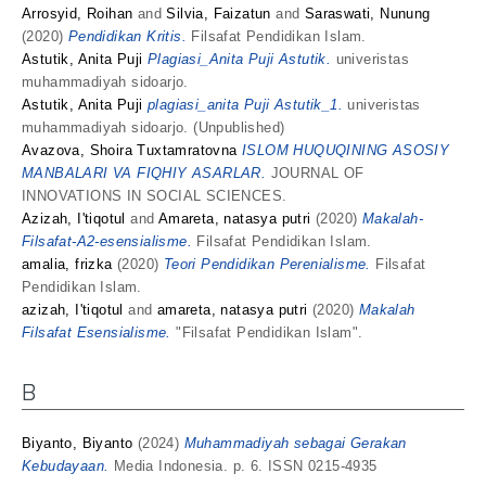
Arrosyid, Roihan
and
Silvia, Faizatun
and
Saraswati, Nunung
(2020)
Pendidikan Kritis.
Filsafat Pendidikan Islam.
Astutik, Anita Puji
Plagiasi_Anita Puji Astutik.
univeristas
muhammadiyah sidoarjo.
Astutik, Anita Puji
plagiasi_anita Puji Astutik_1.
univeristas
muhammadiyah sidoarjo. (Unpublished)
Avazova, Shoira Tuxtamratovna
ISLOM HUQUQINING ASOSIY
MANBALARI VA FIQHIY ASARLAR.
JOURNAL OF
INNOVATIONS IN SOCIAL SCIENCES.
Azizah, I'tiqotul
and
Amareta, natasya putri
(2020)
Makalah-
Filsafat-A2-esensialisme.
Filsafat Pendidikan Islam.
amalia, frizka
(2020)
Teori Pendidikan Perenialisme.
Filsafat
Pendidikan Islam.
azizah, I'tiqotul
and
amareta, natasya putri
(2020)
Makalah
Filsafat Esensialisme.
"Filsafat Pendidikan Islam".
B
Biyanto, Biyanto
(2024)
Muhammadiyah sebagai Gerakan
Kebudayaan.
Media Indonesia. p. 6. ISSN 0215-4935