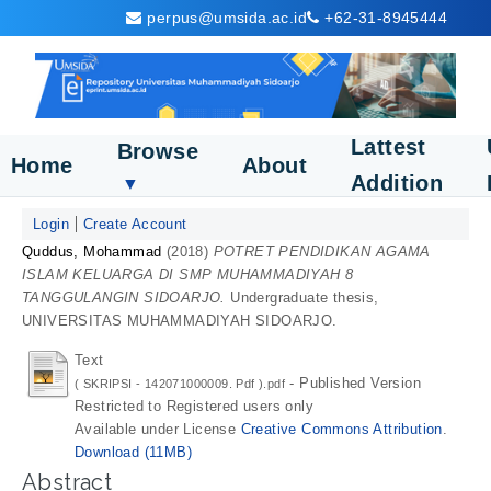
perpus@umsida.ac.id
+62-31-8945444
Lattest
Browse
Home
About
Addition
▼
Login
Create Account
Quddus, Mohammad
(2018)
POTRET PENDIDIKAN AGAMA
ISLAM KELUARGA DI SMP MUHAMMADIYAH 8
TANGGULANGIN SIDOARJO.
Undergraduate thesis,
UNIVERSITAS MUHAMMADIYAH SIDOARJO.
Text
- Published Version
( SKRIPSI - 142071000009. Pdf ).pdf
Restricted to Registered users only
Available under License
Creative Commons Attribution
.
Download (11MB)
Abstract