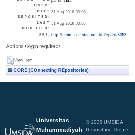
pai umsida
USER:
DATE
31 Aug 2018 03:05
DEPOSITED:
LAST
31 Aug 2018 03:05
MODIFIED:
URI:
http://eprints.umsida.ac.id/id/eprint/5353
Actions (login required)
View Item
CORE (COnnecting REpositories)
Universitas
© 2025 UMSIDA
Muhammadiyah
Repository. Theme