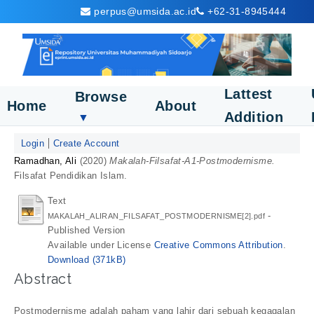
perpus@umsida.ac.id
+62-31-8945444
Lattest
Browse
Home
About
Addition
▼
Login
Create Account
Ramadhan, Ali
(2020)
Makalah-Filsafat-A1-Postmodernisme.
Filsafat Pendidikan Islam.
Text
-
MAKALAH_ALIRAN_FILSAFAT_POSTMODERNISME[2].pdf
Published Version
Available under License
Creative Commons Attribution
.
Download (371kB)
Abstract
Postmodernisme adalah paham yang lahir dari sebuah kegagalan