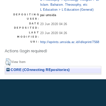
Islam. Bahaism. Theosophy, etc
L Education > L Education (General)
DEPOSITING
pai umsida
USER:
DATE
23 Jun 2020 04:26
DEPOSITED:
LAST
23 Jun 2020 04:26
MODIFIED:
URI:
http://eprints.umsida.ac.id/id/eprint/7568
Actions (login required)
View Item
CORE (COnnecting REpositories)