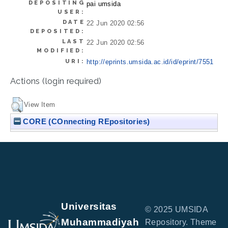
DEPOSITING
pai umsida
USER:
DATE
22 Jun 2020 02:56
DEPOSITED:
LAST
22 Jun 2020 02:56
MODIFIED:
URI:
http://eprints.umsida.ac.id/id/eprint/7551
Actions (login required)
View Item
CORE (COnnecting REpositories)
Universitas
© 2025 UMSIDA
Muhammadiyah
Repository. Theme