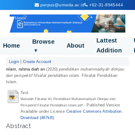
perpus@umsida.ac.id
+62-31-8945444
Lattest
Browse
Home
About
Addition
▼
Login
Create Account
nilam, rahma diah an
(2020)
pendidikan muhammadiyah ditinjau
dari perspektif filsafat pendidikan islam.
Filsafat Pendidikan
Islam.
Text
Makalah-Filsafat-A1-Pendidikan Muhammadiyah Ditinjau dari
- Published Version
Perspektif Filsafat Pendidikan Islam.pdf
Available under License
Creative Commons Attribution
.
Download (487kB)
Abstract