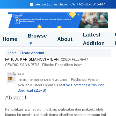
perpus@umsida.ac.id
+62-31-8945444
Lattest
Browse
Home
About
Addition
▼
Login
Create Account
FAHUDI, KARISMA NOVI ANJANI
(2020)
FILSAFAT
PENDIDIKAN KRITIS.
Filsafat Pendidikan Islam.
Text
- Published Version
Filsafat Pendidikan Kritis revisi 3.doc
Available under License
Creative Commons Attribution
.
Download (115kB)
Abstract
Pendidikan ialah suatu tindakan, perbuatan dan praktek, oleh
karena itu pendidikan tidak dapat diartikan sebagai sesuatu hal