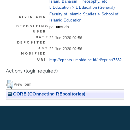
Islam. Bahaism. Theosophy, etc
L Education > L Education (General)
Faculty of Islamic Studies > School of
DIVISIONS:
Islamic Education
DEPOSITING
pai umsida
USER:
DATE
22 Jun 2020 02:56
DEPOSITED:
LAST
22 Jun 2020 02:56
MODIFIED:
URI:
http://eprints.umsida.ac.id/id/eprint/7532
Actions (login required)
View Item
CORE (COnnecting REpositories)