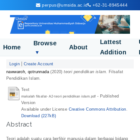
perpus@umsida.ac.id
+62-31-8945444
Lattest
Browse
Home
About
Addition
▼
Login
Create Account
nawwaroh, qotrunnada
(2020)
teori pendidikan islam.
Filsafat
Pendidikan Islam.
Text
- Published
makalah filsafat- A2-teori pendidikan islam.pdf
Version
Available under License
Creative Commons Attribution
.
Download (227kB)
Abstract
Teori adalah suatu cara berfikir manusia dalam berbagai bidang