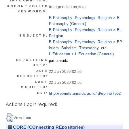
INFORMATION:
UNCONTROLLED
teori;pendidikan;islam
KEYWORDS:
B Philosophy. Psychology. Religion > B
Philosophy (General)
B Philosophy. Psychology. Religion > BL
SUBJECTS:
Religion
B Philosophy. Psychology. Religion > BP
Islam. Bahaism. Theosophy, etc
L Education > L Education (General)
DEPOSITING
pai umsida
USER:
DATE
22 Jun 2020 02:56
DEPOSITED:
LAST
22 Jun 2020 02:56
MODIFIED:
URI:
http://eprints.umsida.ac.id/id/eprint/7552
Actions (login required)
View Item
CORE (COnnecting REpositories)