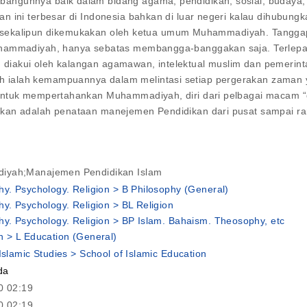
ngunnya baik dalam bidang agama, pendidikan, sosial, budaya, p
n ini terbesar di Indonesia bahkan di luar negeri kalau dihubung
alah, sekalipun dikemukakan oleh ketua umum Muhammadiyah. Tang
hammadiyah, hanya sebatas membangga-banggakan saja. Terlepas d
akui oleh kalangan agamawan, intelektual muslim dan pemerintah.
 ialah kemampuannya dalam melintasi setiap pergerakan zaman 
untuk mempertahankan Muhammadiyah, diri dari pelbagai macam “
kan adalah penataan manejemen Pendidikan dari pusat sampai ra
yah;Manajemen Pendidikan Islam
hy. Psychology. Religion > B Philosophy (General)
hy. Psychology. Religion > BL Religion
hy. Psychology. Religion > BP Islam. Bahaism. Theosophy, etc
n > L Education (General)
 Islamic Studies > School of Islamic Education
da
0 02:19
0 02:19