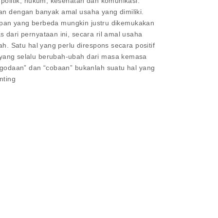
olitik, hukum, kesehatan dan komunikasi.
kan dengan banyak amal usaha yang dimiliki.
gapan yang berbeda mungkin justru dikemukakan
ari pernyataan ini, secara ril amal usaha
 Satu hal yang perlu direspons secara positif
yang selalu berubah-ubah dari masa kemasa
godaan” dan “cobaan” bukanlah suatu hal yang
nting