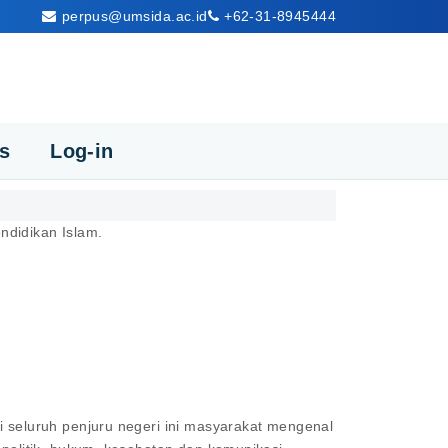
perpus@umsida.ac.id
+62-31-8945444
cs
Log-in
endidikan Islam.
seluruh penjuru negeri ini masyarakat mengenal