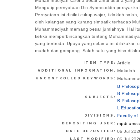
Muhammadiyah karena besar amal usaha yang diba
Mengutip pernyataan Din Syamsuddin persyarikata
Pernyataan ini dinilai cukup wajar, tidaklah s
oleh kalangan yang kurang simpatik terhadap Mu
Muhammadiyah memang besar jumlahnya. Hal itu di
ketika memperbincangkan tentang Muhammadiyah
yang berbeda. Upaya yang selama ini dilakukan 
mudah dan gampang. Salah satu yang bisa dilaku
Article
ITEM TYPE:
Makalah
ADDITIONAL INFORMATION:
Muhammadi
UNCONTROLLED KEYWORDS:
B Philosop
B Philosop
SUBJECTS:
B Philosop
L Educatio
Faculty of
DIVISIONS:
mpdi umsi
DEPOSITING USER:
06 Jul 202
DATE DEPOSITED:
06 Jul 202
LAST MODIFIED: