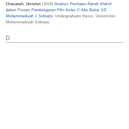
Chasanah, Umrotun
(2018)
Analisis Penilaian Ranah Afektif
dalam Proses Pembelajaran PKn Kelas V Abu Bakar SD
Muhammadiyah 1 Sidoarjo.
Undergraduate thesis, Universitas
Muhammadiyah Sidoarjo.
D
Darmala, Ajeng
(2018)
Pengaruh Model Pembelajaran Inkuiri
Terbimbing Terhadap Hasil Belajar Subtema 2 Keunikan Daerah
Tempat Tinggalku pembelajaran 3 Siswa Kelas IV SDN Sumput
Sidoarjo.
Undergraduate thesis, Universitas Muhammadiyah
Sidoarjo.
Diana, Azmil
(2018)
PENGARUH PENERAPAN BAHAN AJAR
BERBASIS KARAKTER CINTA TANAH AIR DENGAN
PENDEKATAN KONTEKSTUAL TERHADAP HASIL BELAJAR
KOGNITIF PADA MATA PELAJARAN PKN PADA SISWA KELAS
III DI SDN WADUNGASIH 2.
Undergraduate thesis, Universitas
Muhammadiyah Sidoarjo.
Dr. Saurabh, Verma
(2024)
Milk Companies Distribution Channel
Special Case in Uttar Pradesh.
International Journal of Trend in