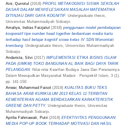
Aini, Qurrotul
(2018)
PROFIL METAKOGNISI SISWA SEKOLAH
DASAR DALAM MENYELESAIKAN MASALAH MATEMATIKA
DITINJAU DARI GAYA KOGNITIF.
Undergraduate thesis,
Universitas Muhammadiyah Sidoarjo.
Amaliya, Indras Faizjatul
(2018)
penggunaan model pembelajaran
kooperatif tipe number head together berbantuan media kartu
terhadap hasil belajar kognitif siswa kelas IV SDN Wonomlati
krembung.
Undergraduate thesis, Universitas Muhammadiyah
Sidoarjo.
Andarista, Silvi
(2017)
IMPLEMENTASI ETIKA BISNIS ISLAM
PADA (UMKM) TOKO BANGUNAN AL BAIK BAGI DAYA TARIK
PELANGGAN.
Nilai-nilai Kearifan Budaya Jawa Dan Peranannya
Dalam Mewujudkan Masyarakat Madani : Perspektif Islam, 3 (1).
pp. 141-150.
Anwar, Muhammad Faisol
(2018)
KUALITAS BUKU TEKS
BAHASA ARAB KURIKULUM 2013 KELAS 11 TERBITAN
KEMENTERIAN AGAMA BERDASARKAN KARAKTERISTIK
GREENE DAN PETTY.
Undergraduate thesis, Universitas
Muhammadiyah Sidoarjo.
Aprilia Fahmawati, Putri
(2018)
EFEKTIVITAS PENGGUNAAN
MEDIA POP-UP BOOK TERHADAP MOTIVASI DAN HASIL