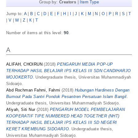
Group by:
Creators
|
Item Type
Jump to:
A
|
B
|
C
|
D
|
E
|
F
|
H
|
I
|
J
|
K
|
M
|
N
|
O
|
P
|
R
|
S
|
T
|
V
|
W
|
Z
|
К
|
Т
Number of items at this level:
90
.
A
ALIFAH, CHOIRUN
(2018)
PENGARUH MEDIA POP-UP
TERHADAP HASIL BELAJAR IPS KELAS III SDN CANDIHARJO
MOJOKERTO.
Undergraduate thesis, Universitas Muhammadiyah
Sidoarjo.
Abd Rochman Fahmi, Fahmi
(2018)
Hubungan Hardiness Dengan
Burnout Pada Santri Pondok Pesantren Persatuan Islam Bangil.
Undergraduate thesis, Universitas Muhammadiyah Sidoarjo.
Afiyah, Siti Nur
(2018)
PENGARUH MODEL PEMBELAJARAN
KOOPERATIF TIPE NUMBERED HEAD TOGETHER (NHT)
TERHADAP HASIL BELAJAR IPS KELAS III SD NEGERI
KERET KREMBUNG SIDOARJO.
Undergraduate thesis,
Universitas Muhammadiyah Sidoarjo.