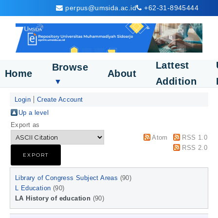
perpus@umsida.ac.id
+62-31-8945444
Lattest
Browse
Home
About
Addition
▼
Login
Create Account
Up a level
Export as
Atom
RSS 1.0
RSS 2.0
Library of Congress Subject Areas
(90)
L Education
(90)
LA History of education
(90)