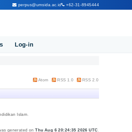
perpus@umsida.ac.id
+62-31-8945444
cs
Log-in
Atom
RSS 1.0
RSS 2.0
ndidikan Islam.
t was generated on
Thu Aug 6 20:24:35 2026 UTC
.