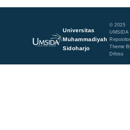
© 2025
Universitas
UMSIDA
Muhammadiyah
Repositor
Theme B
Sidoharjo
Difoss