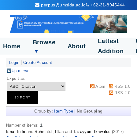
perpus@umsida.ac.id
+62-31-8945444
Lattest
Browse
Home
About
Addition
▼
Login
Create Account
Up a level
Export as
Atom
RSS 1.0
RSS 2.0
Group by:
Item Type
|
No Grouping
Number of items:
1
.
Isna, Indri
and
Rohmatul, Iftah
and
Tazayyun, Ikhwalus
(2017)