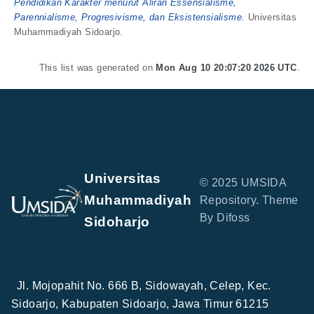
Pendidikan Karakter menurut Aliran Essensialisme,
Parennialisme, Progresivisme, dan Eksistensialisme.
Universitas
Muhammadiyah Sidoarjo.
This list was generated on
Mon Aug 10 20:07:20 2026 UTC
.
Universitas
© 2025 UMSIDA
Muhammadiyah
Repository. Theme
By Difoss
Sidoharjo
Jl. Mojopahit No. 666 B, Sidowayah, Celep, Kec.
Sidoarjo, Kabupaten Sidoarjo, Jawa Timur 61215