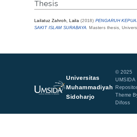
Thesis
Lailatuz Zahroh, Laila
(2018)
PENGARUH KEPUAS
SAKIT ISLAM SURABAYA.
Masters thesis, Univer
© 2025
Universitas
UMSIDA
Muhammadiyah
Repositor
Theme B
Sidoharjo
Difoss