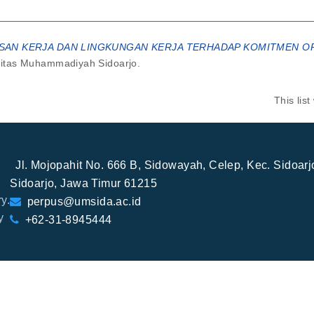
AN KERJA DAN LINGKUNGAN KERJA TERHADAP KOMITMEN OR
sitas Muhammadiyah Sidoarjo.
This lis
Jl. Mojopahit No. 666 B, Sidowayah, Celep, Kec. Sidoar
Sidoarjo, Jawa Timur 61215
y.
perpus@umsida.ac.id
y
+62-31-8945444