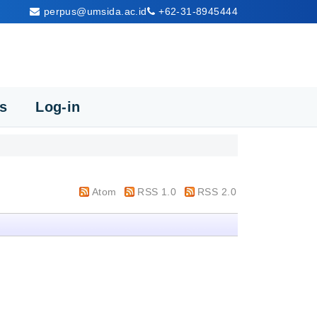
perpus@umsida.ac.id
+62-31-8945444
cs
Log-in
Atom
RSS 1.0
RSS 2.0