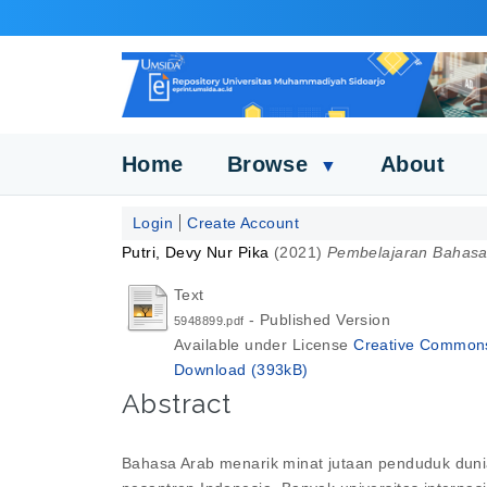
Home
Browse
About
▼
Login
Create Account
Putri, Devy Nur Pika
(2021)
Pembelajaran Bahasa
Text
- Published Version
5948899.pdf
Available under License
Creative Commons 
Download (393kB)
Abstract
Bahasa Arab menarik minat jutaan penduduk dunia 