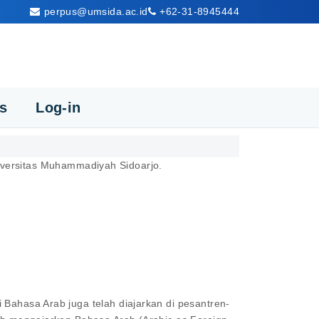
perpus@umsida.ac.id
+62-31-8945444
cs
Log-in
versitas Muhammadiyah Sidoarjo.
 Bahasa Arab juga telah diajarkan di pesantren-