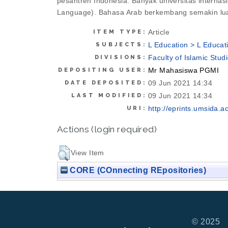
pesantren Indonesia. Banyak universitas internas
Language). Bahasa Arab berkembang semakin lua
Article
ITEM TYPE:
L Education > L Educat
SUBJECTS:
Faculty of Islamic Stud
DIVISIONS:
Mr Mahasiswa PGMI
DEPOSITING USER:
09 Jun 2021 14:34
DATE DEPOSITED:
09 Jun 2021 14:34
LAST MODIFIED:
http://eprints.umsida.ac
URI:
Actions (login required)
View Item
CORE (COnnecting REpositories)
© 2025