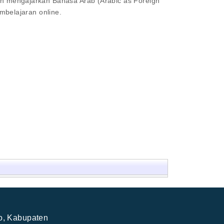
lah mengajarkan Bahasa Arab (Arabic as Foreign
belajaran online.
jo, Kabupaten