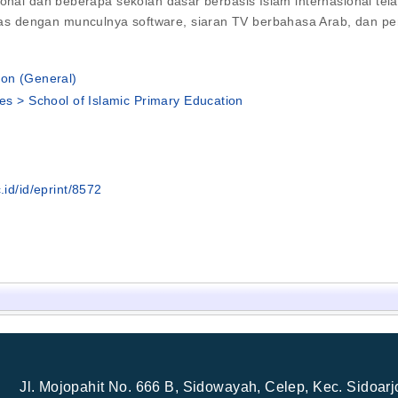
ional dan beberapa sekolah dasar berbasis Islam internasional te
s dengan munculnya software, siaran TV berbahasa Arab, dan pem
ion (General)
ies > School of Islamic Primary Education
.id/id/eprint/8572
Jl. Mojopahit No. 666 B, Sidowayah, Celep, Kec. Sidoar