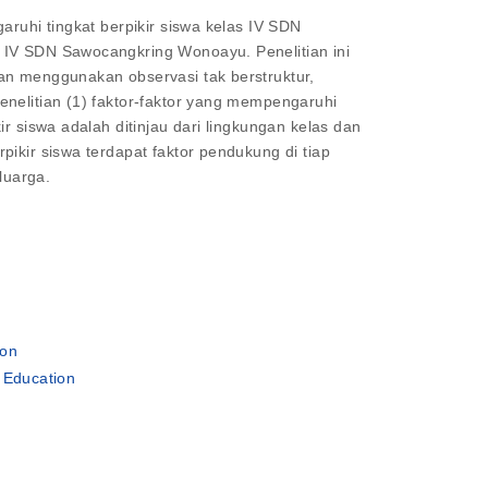
aruhi tingkat berpikir siswa kelas IV SDN
s IV SDN Sawocangkring Wonoayu. Penelitian ini
an menggunakan observasi tak berstruktur,
enelitian (1) faktor-faktor yang mempengaruhi
r siswa adalah ditinjau dari lingkungan kelas dan
ikir siswa terdapat faktor pendukung di tiap
luarga.
ion
 Education