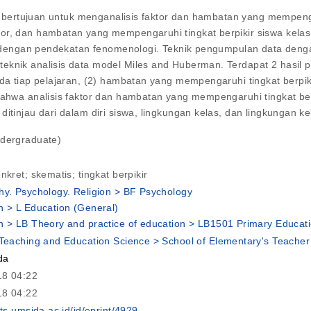
ang bertujuan untuk menganalisis faktor dan hambatan yang mempeng
or, dan hambatan yang mempengaruhi tingkat berpikir siswa kela
tif dengan pendekatan fenomenologi. Teknik pengumpulan data deng
eknik analisis data model Miles and Huberman. Terdapat 2 hasil p
da tiap pelajaran, (2) hambatan yang mempengaruhi tingkat berpiki
bahwa analisis faktor dan hambatan yang mempengaruhi tingkat berp
itinjau dari dalam diri siswa, lingkungan kelas, dan lingkungan ke
ndergraduate)
nkret; skematis; tingkat berpikir
hy. Psychology. Religion > BF Psychology
n > L Education (General)
n > LB Theory and practice of education > LB1501 Primary Educat
 Teaching and Education Science > School of Elementary's Teacher
da
18 04:22
18 04:22
nts.umsida.ac.id/id/eprint/4929