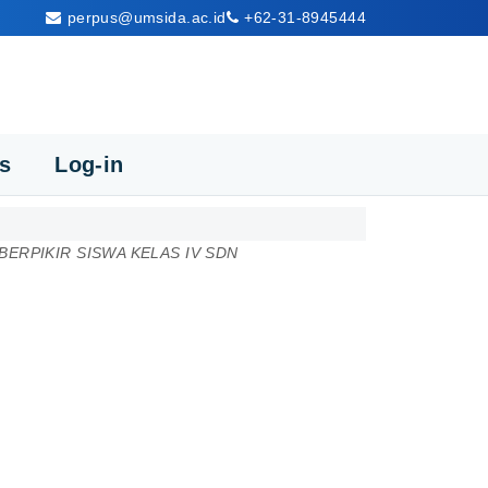
perpus@umsida.ac.id
+62-31-8945444
cs
Log-in
ERPIKIR SISWA KELAS IV SDN