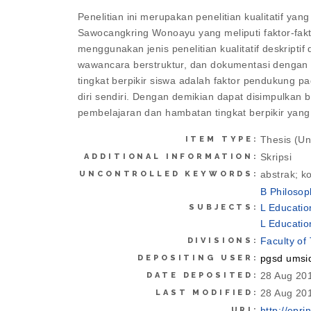
Penelitian ini merupakan penelitian kualitatif y
Sawocangkring Wonoayu yang meliputi faktor-fakt
menggunakan jenis penelitian kualitatif deskrip
wawancara berstruktur, dan dokumentasi dengan t
tingkat berpikir siswa adalah faktor pendukung pa
diri sendiri. Dengan demikian dapat disimpulkan 
pembelajaran dan hambatan tingkat berpikir yang d
Thesis (U
ITEM TYPE:
Skripsi
ADDITIONAL INFORMATION:
abstrak; ko
UNCONTROLLED KEYWORDS:
B Philosop
L Educatio
SUBJECTS:
L Educatio
Faculty of
DIVISIONS:
pgsd umsi
DEPOSITING USER:
28 Aug 20
DATE DEPOSITED:
28 Aug 20
LAST MODIFIED:
http://epri
URI: