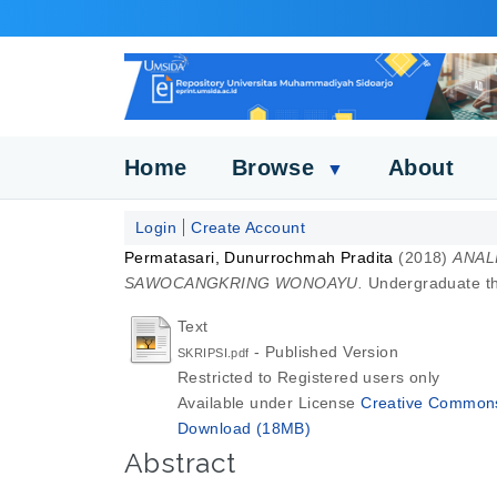
Home
Browse
About
▼
Login
Create Account
Permatasari, Dunurrochmah Pradita
(2018)
ANAL
SAWOCANGKRING WONOAYU.
Undergraduate th
Text
- Published Version
SKRIPSI.pdf
Restricted to Registered users only
Available under License
Creative Commons 
Download (18MB)
Abstract