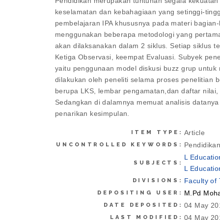
Pendidikan merupakan tuntunan segala kekuatan
keselamatan dan kebahagiaan yang setinggi-ting
pembelajaran IPA khususnya pada materi bagian-b
menggunakan beberapa metodologi yang pertama su
akan dilaksanakan dalam 2 siklus. Setiap siklus
Ketiga Observasi, keempat Evaluasi. Subyek pene
yaitu penggunaan model diskusi buzz grup untuk
dilakukan oleh peneliti selama proses peneliti
berupa LKS, lembar pengamatan,dan daftar nilai, d
Sedangkan di dalamnya memuat analisis datanya 
penarikan kesimpulan.
Article
ITEM TYPE:
Pendidikan
UNCONTROLLED KEYWORDS:
L Educatio
SUBJECTS:
L Educatio
Faculty of
DIVISIONS:
M.Pd Moha
DEPOSITING USER:
04 May 20
DATE DEPOSITED:
04 May 20
LAST MODIFIED: