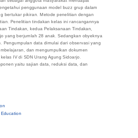
 dan sebagai anggota masyarakat mendapat
 mengetahui penggunaan model buzz grup dalam
 bertukar pikiran. Metode penelitian dengan
an. Penelitian tindakan kelas ini rancangannya
anaan Tindakan, kedua Pelaksanaan Tindakan,
arjo yang berjumlah 28 anak. Sedangkan obyeknya
. Pengumpulan data dimulai dari observasi yang
i pembelajaran, dan mengumpulkan dokumen
a kelas IV di SDN Urang Agung Sidoarjo.
nen yaitu sajian data, reduksi data, dan
ion
 Education