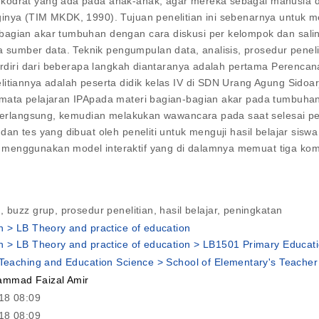
 kodrat yang ada pada anak-anak, agar mereka sebagai manusia
ginya (TIM MKDK, 1990). Tujuan penelitian ini sebenarnya untuk
agian akar tumbuhan dengan cara diskusi per kelompok dan saling
mber data. Teknik pengumpulan data, analisis, prosedur peneliti
 terdiri dari beberapa langkah diantaranya adalah pertama Perenc
litiannya adalah peserta didik kelas IV di SDN Urang Agung Sido
 mata pelajaran IPApada materi bagian-bagian akar pada tumbuhan
an berlangsung, kemudian melakukan wawancara pada saat selesa
an tes yang dibuat oleh peneliti untuk menguji hasil belajar sisw
menggunakan model interaktif yang di dalamnya memuat tiga kompo
, buzz grup, prosedur penelitian, hasil belajar, peningkatan
n > LB Theory and practice of education
n > LB Theory and practice of education > LB1501 Primary Educat
 Teaching and Education Science > School of Elementary's Teacher
mmad Faizal Amir
18 08:09
18 08:09