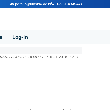
perpus@umsida.ac.id
+62-31-8945444
cs
Log-in
URANG AGUNG SIDOARJO.
PTK A1 2018 PGSD