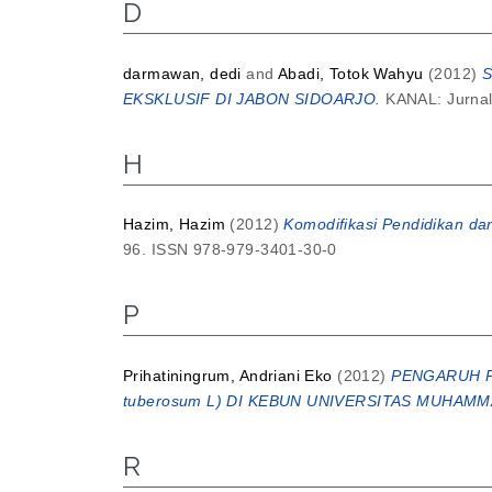
D
darmawan, dedi
and
Abadi, Totok Wahyu
(2012)
S
EKSKLUSIF DI JABON SIDOARJO.
KANAL: Jurnal 
H
Hazim, Hazim
(2012)
Komodifikasi Pendidikan dan
96. ISSN 978-979-3401-30-0
P
Prihatiningrum, Andriani Eko
(2012)
PENGARUH P
tuberosum L) DI KEBUN UNIVERSITAS MUHAM
R