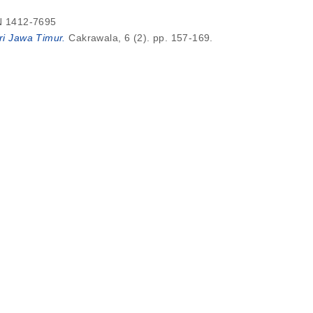
SN 1412-7695
i Jawa Timur.
Cakrawala, 6 (2). pp. 157-169.
a.
Universitas Muhammadiyah Sidoarjo.
h Sidoarjo.
iinokulasi Fungi Mikoriza Pada Cekaman Lumpur
r Sidoarjo Mud Stress).
Jurnal Agrotropika, 17
ic Education', Universitas Muhammadiyah Sidoarjo.