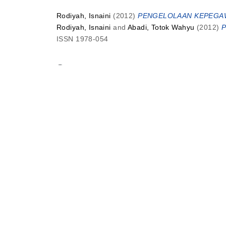
Rodiyah, Isnaini
(2012)
PENGELOLAAN KEPEGAW
Rodiyah, Isnaini
and
Abadi, Totok Wahyu
(2012)
P
ISSN 1978-054
S
Santosa, Nyong Eka Teguh Iman
(2012)
Abu Thal
Santosa, Nyong Eka Teguh Iman
(2012)
Filsafat
Santosa, Nyong Eka Teguh Iman
(2012)
Hikmah M
Sutarman, Sutarman
(2012)
Nodulasi Rhizobium 
Sidoarjo (Rhizobium Nodulation And Seedling Grow
(1). pp. 1-38. ISSN 02167662
W
Wahyuni, Akhtim
(2012)
KULTURALISASI PENDID