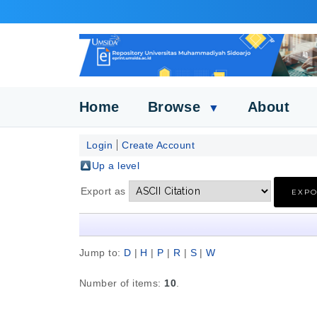
Home
Browse
About
▼
Login
Create Account
Up a level
Export as
Jump to:
D
|
H
|
P
|
R
|
S
|
W
Number of items:
10
.