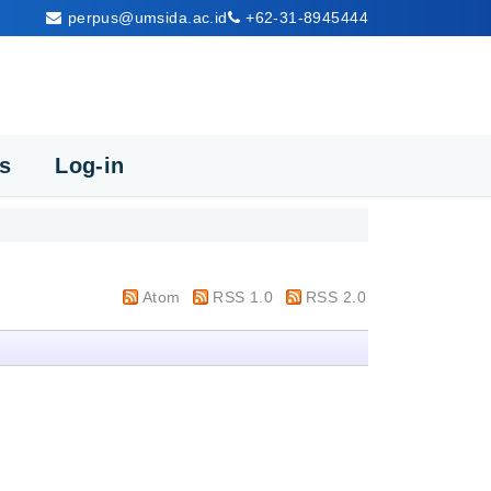
perpus@umsida.ac.id
+62-31-8945444
cs
Log-in
Atom
RSS 1.0
RSS 2.0