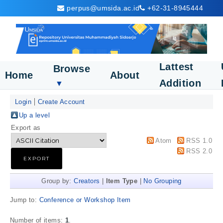
perpus@umsida.ac.id
+62-31-8945444
Lattest
Browse
Home
About
Addition
▼
Login
Create Account
Up a level
Export as
Atom
RSS 1.0
RSS 2.0
Group by:
Creators
|
Item Type
|
No Grouping
Jump to:
Conference or Workshop Item
Number of items:
1
.