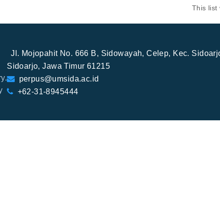
This lis
Jl. Mojopahit No. 666 B, Sidowayah, Celep, Kec. Sidoar
Sidoarjo, Jawa Timur 61215
y.
perpus@umsida.ac.id
y
+62-31-8945444