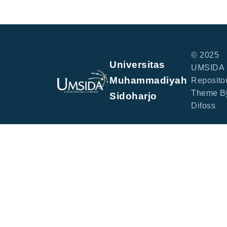
© 2025
Universitas
UMSIDA
Muhammadiyah
Repositor
Theme B
Sidoharjo
Difoss