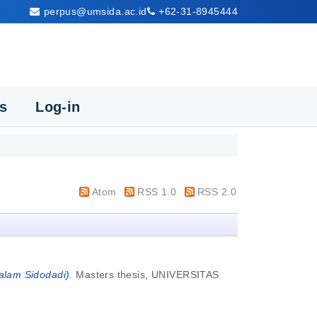
perpus@umsida.ac.id
+62-31-8945444
cs
Log-in
Atom
RSS 1.0
RSS 2.0
alam Sidodadi).
Masters thesis, UNIVERSITAS