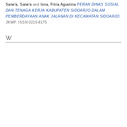
Sane'a, Sane'a
and
Isna, Fitria Agustina
PERAN DINAS SOSIAL
DAN TENAGA KERJA KABUPATEN SIDOARJO DALAM
PEMBERDAYAAN ANAK JALANAN DI KECAMATAN SIDOARJO.
JKMP. ISSN 0215-8175
W
wahyu, taufiq
artikel_Pelatihan penyusunan modul Bahasa Inggris
untuk pembelajaran di kelas dan jarak jauh.
Pelatihan
penyusunan modul Bahasa Inggris untuk pembelajaran di kelas
dan jarak jauh.
wahyu, taufiq
peer_A case studi.
peer_A case studi.
wahyu, taufiq
plag_REPRESENTASI KEMAKMURAN ALAM
DALAM SERAT CEMPORE.
REPRESENTASI KEMAKMURAN
ALAM DALAM SERAT CEMPORE.
This list was generated on
Fri Aug 7 07:02:24 2026 UTC
.