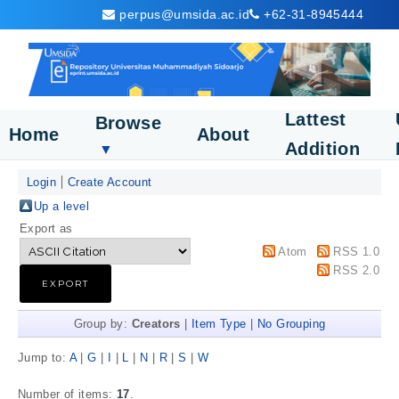
perpus@umsida.ac.id
+62-31-8945444
Lattest
Browse
Home
About
Addition
▼
Login
Create Account
Up a level
Export as
Atom
RSS 1.0
RSS 2.0
Group by:
Creators
|
Item Type
|
No Grouping
Jump to:
A
|
G
|
I
|
L
|
N
|
R
|
S
|
W
Number of items:
17
.