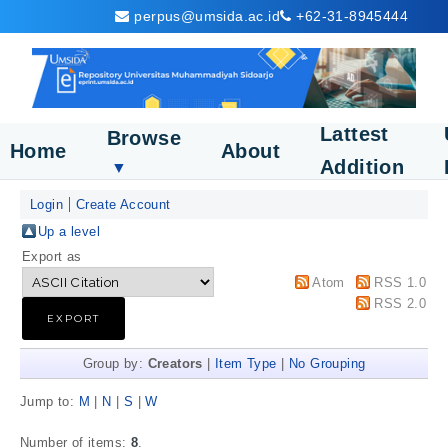
perpus@umsida.ac.id
+62-31-8945444
Lattest
Browse
Home
About
Addition
▼
Login
Create Account
Up a level
Export as
Atom
RSS 1.0
RSS 2.0
Group by:
Creators
|
Item Type
|
No Grouping
Jump to:
M
|
N
|
S
|
W
Number of items:
8
.