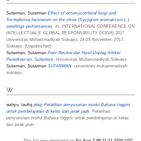
Sutarman, Sutarman
Effect of ectomycorrhizal fungi and
Trichoderma harzianum on the clove (Syzygium aromaticum L.)
seedlings performances.
In: INTERNATIONAL CONFERENCE ON
INTELLECTUALS’ GLOBAL RESPONSIBILITY (ICIGR) 2017
Universitas Muhammadiyah Sidoarjo, 24-25 November, 2017,
Sidoarjo. (Unpublished)
Sutarman, Sutarman
Peer Review dan Hasil Unplag Artikel
Penelitian an. Sutarman.
Universitas Muhammadiyah Sidoarjo.
Sutarman, Sutarman
SUTARMAN.
univeristas muhammadiyah
sidoarjo.
W
wahyu, taufiq
plag_Pelatihan penyusunan modul Bahasa Inggris
untuk pembelajaran di kelas dan jarak jauh.
Pelatihan
penyusunan modul Bahasa Inggris untuk pembelajaran di kelas
dan jarak jauh.
This list was generated on
Fri Aug 7 08:11:21 2026 UTC
.