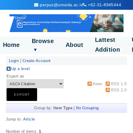
perpus@umsida.ac.id
+62-31-8945444
Lattest
Browse
Home
About
Addition
▼
Login
Create Account
Up a level
Export as
Atom
RSS 1.0
RSS 2.0
Group by:
Item Type
|
No Grouping
Jump to:
Article
Number of items:
1
.