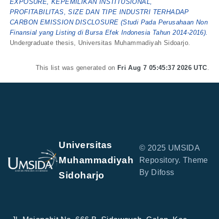
EXPOSURE, KEPEMILIKAN INSTITUSIONAL,
PROFITABILITAS, SIZE DAN TIPE INDUSTRI TERHADAP
CARBON EMISSION DISCLOSURE (Studi Pada Perusahaan Non
Finansial yang Listing di Bursa Efek Indonesia Tahun 2014-2016).
Undergraduate thesis, Universitas Muhammadiyah Sidoarjo.
This list was generated on
Fri Aug 7 05:45:37 2026 UTC
.
Universitas
© 2025 UMSIDA
Muhammadiyah
Repository. Theme
By Difoss
Sidoharjo