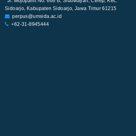
Jl. Mojopahit No. 666 B, Sidowayah, Celep, Kec.
Sidoarjo, Kabupaten Sidoarjo, Jawa Timur 61215
perpus@umsida.ac.id
+62-31-8945444