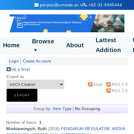
perpus@umsida.ac.id
+62-31-8945444
Lattest
Browse
Home
About
Addition
▼
Login
Create Account
Up a level
Export as
Atom
RSS 1.0
RSS 2.0
Group by:
Item Type
|
No Grouping
Number of items:
1
.
Windrianningsih, Rullil
(2018)
PENGARUH REGULATOR, MEDIA