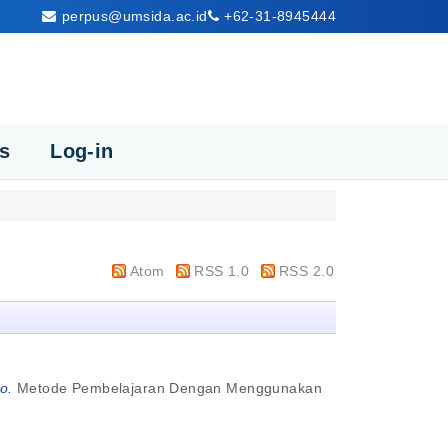
perpus@umsida.ac.id
+62-31-8945444
cs
Log-in
Atom
RSS 1.0
RSS 2.0
o.
Metode Pembelajaran Dengan Menggunakan