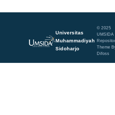
© 2025
Universitas
UMSIDA
Muhammadiyah
Repositor
Theme B
Sidoharjo
Difoss