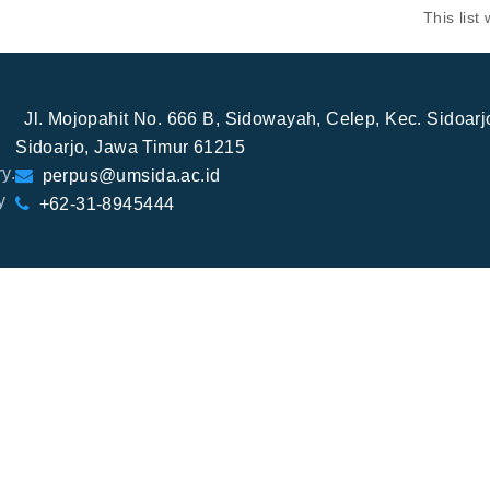
This lis
Jl. Mojopahit No. 666 B, Sidowayah, Celep, Kec. Sidoar
Sidoarjo, Jawa Timur 61215
y.
perpus@umsida.ac.id
y
+62-31-8945444