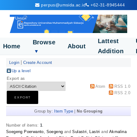
perpus@umsida.ac.id
+62-31-8945444
Lattest
Browse
Home
About
Addition
▼
Login
Create Account
Up a level
Export as
Atom
RSS 1.0
RSS 2.0
Group by:
Item Type
|
No Grouping
Number of items:
1
.
Soegeng Poerwanto, Soegeng
and
Sulastri, Lastri
and
Akmalina