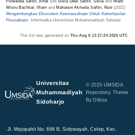
Purwanda Safitri, Amal
and
Silvia Dewi Safitri, Silvia
and
Ilham
Wisnu Bachtiar, Ilham
and
Maharani Akmalia Safitri, Rani
(2022)
Mengembangkan Ekosistem Kewirausahaan Untuk Keberhasilan
Perusahaan.
Informatika Universitas Muhammadiyah Sidoarjo.
This list was generated on
Thu Aug 6 13:17:24 2026 UTC
.
Universitas
© 2025 UMSIDA
Muhammadiyah
Repository. Theme
By Difoss
Sidoharjo
Jl. Mojopahit No. 666 B, Sidowayah, Celep, Kec.