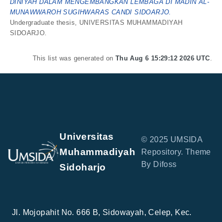
DINIYAH DALAM MENGEMBANGKAN LEMBAGA DI MADIN AL-
MUNAWWAROH SUGIHWARAS CANDI SIDOARJO.
Undergraduate thesis, UNIVERSITAS MUHAMMADIYAH
SIDOARJO.
This list was generated on
Thu Aug 6 15:29:12 2026 UTC
.
Universitas
© 2025 UMSIDA
Muhammadiyah
Repository. Theme
By Difoss
Sidoharjo
Jl. Mojopahit No. 666 B, Sidowayah, Celep, Kec.