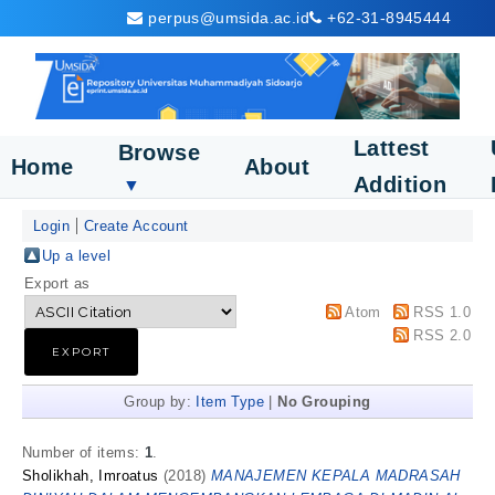
perpus@umsida.ac.id
+62-31-8945444
Lattest
Browse
Home
About
Addition
▼
Login
Create Account
Up a level
Export as
Atom
RSS 1.0
RSS 2.0
Group by:
Item Type
|
No Grouping
Number of items:
1
.
Sholikhah, Imroatus
(2018)
MANAJEMEN KEPALA MADRASAH