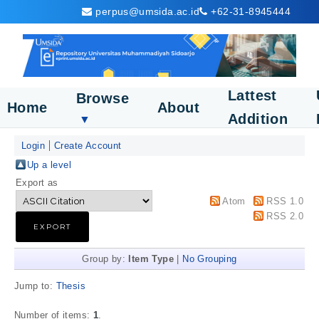
perpus@umsida.ac.id
+62-31-8945444
Lattest
Browse
Home
About
Addition
▼
Login
Create Account
Up a level
Export as
Atom
RSS 1.0
RSS 2.0
Group by:
Item Type
|
No Grouping
Jump to:
Thesis
Number of items:
1
.