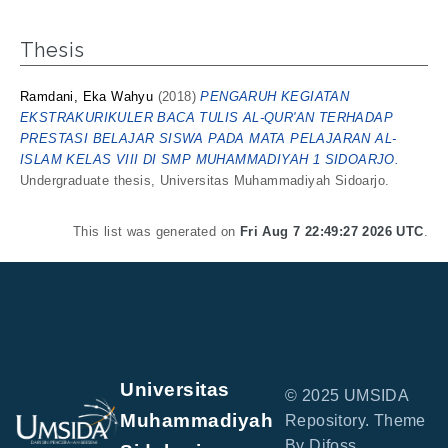
Thesis
Ramdani, Eka Wahyu
(2018)
PENGARUH KEGIATAN
EKSTRAKURIKULER BACA TULIS AL-QUR'AN TERHADAP
PRESTASI BELAJAR SISWA PADA MATA PELAJARAN AL-
ISLAM KELAS VIII DI SMP MUHAMMADIYAH 1 SIDOARJO.
Undergraduate thesis, Universitas Muhammadiyah Sidoarjo.
This list was generated on
Fri Aug 7 22:49:27 2026 UTC
.
Universitas
© 2025 UMSIDA
Muhammadiyah
Repository. Theme
By Difoss