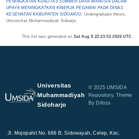
PENINGKATAN KUALITAS SUMBER DAYA MANUSIA DALAM
UPAYA MENINGKATKAN KINERJA PEGAWAI PADA DINAS
KESEHATAN KABUPATEN SIDOARJO.
Undergraduate thesis,
Universitas Muhammadiyah Sidoarjo.
This list was generated on
Sat Aug 8 22:23:52 2026 UTC
.
Universitas
© 2025 UMSIDA
Muhammadiyah
Repository. Theme
By Difoss
Sidoharjo
Jl. Mojopahit No. 666 B, Sidowayah, Celep, Kec.