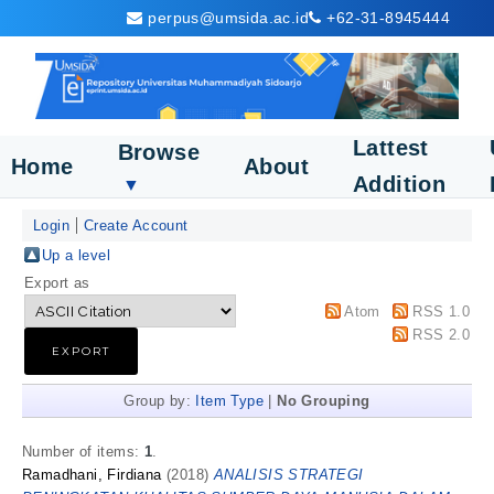
perpus@umsida.ac.id
+62-31-8945444
Lattest
Browse
Home
About
Addition
▼
Login
Create Account
Up a level
Export as
Atom
RSS 1.0
RSS 2.0
Group by:
Item Type
|
No Grouping
Number of items:
1
.
Ramadhani, Firdiana
(2018)
ANALISIS STRATEGI