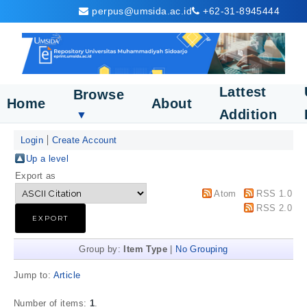
perpus@umsida.ac.id
+62-31-8945444
Lattest
Browse
Home
About
Addition
▼
Login
Create Account
Up a level
Export as
Atom
RSS 1.0
RSS 2.0
Group by:
Item Type
|
No Grouping
Jump to:
Article
Number of items:
1
.