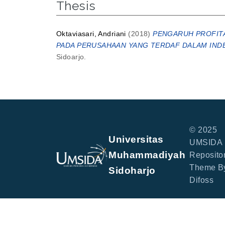
Thesis
Oktaviasari, Andriani
(2018)
PENGARUH PROFITA
PADA PERUSAHAAN YANG TERDAF DALAM INDEK
Sidoarjo.
© 2025
Universitas
UMSIDA
Muhammadiyah
Repositor
Theme B
Sidoharjo
Difoss