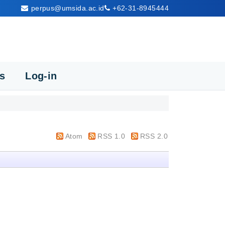
perpus@umsida.ac.id
+62-31-8945444
cs
Log-in
Atom
RSS 1.0
RSS 2.0