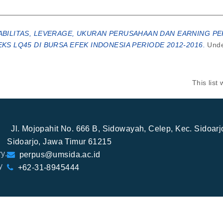
BILITAS, LEVERAGE, UKURAN PERUSAHAAN DAN EARNING PE
S LQ45 DI BURSA EFEK INDONESIA PERIODE 2012-2016.
Unde
This lis
Jl. Mojopahit No. 666 B, Sidowayah, Celep, Kec. Sidoar
Sidoarjo, Jawa Timur 61215
y.
perpus@umsida.ac.id
y
+62-31-8945444