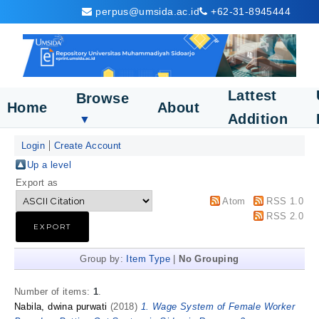
perpus@umsida.ac.id
+62-31-8945444
Lattest
Browse
Home
About
Addition
▼
Login
Create Account
Up a level
Export as
Atom
RSS 1.0
RSS 2.0
Group by:
Item Type
|
No Grouping
Number of items:
1
.
Nabila, dwina purwati
(2018)
1. Wage System of Female Worker