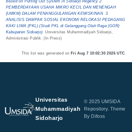
Based on Putting Out System in Sidoarjo Regency 2.
PEMBERDAYAAN USAHA MIKRO KECIL DAN MENENGAH
(UMKM) DALAM PENANGGULANGAN KEMISKINAN. 3.
ANALISIS DAMPAK SOSIAL EKONOMI RELOKASI PEDAGANG
KAKI LIMA (PKL) (Studi PKL di Gelanggang Olah Raga (GOR)
Kabupaten Sidoarjo).
Universitas Muhammadiyah Sidoarjo,
Administrasi Publik. (In Press)
This list was generated on
Fri Aug 7 10:02:30 2026 UTC
.
Universitas
© 2025 UMSIDA
Muhammadiyah
Repository. Theme
By Difoss
Sidoharjo