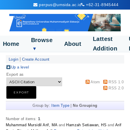
perpus@umsida.ac.id
+62-31-8945444
Lattest
Browse
Home
About
Addition
▼
Login
Create Account
Up a level
Export as
Atom
RSS 1.0
RSS 2.0
Group by:
Item Type
|
No Grouping
Number of items:
1
.
Muhammad Mursidil Arif, MA
and
Hamzah Setiawan, HS
and
Arif