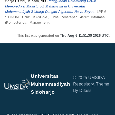
Senja Fitrani, M.Kom, Arif
Penggunaan Datamining Untuk
Memprediksi Masa Studi Mahasiswa di Universitas
Muhammadiyah Sidoarjo Dengan Algoritma Naive Bayes.
LPPM
STIKOM TUNAS BANGSA, Jurnal Penerapan Sistem Informasi
(Komputer dan Manajemen).
This list was generated on
Thu Aug 6 11:51:39 2026 UTC
.
Universitas
© 2025 UMSIDA
Muhammadiyah
Repository. Theme
By Difoss
Sidoharjo