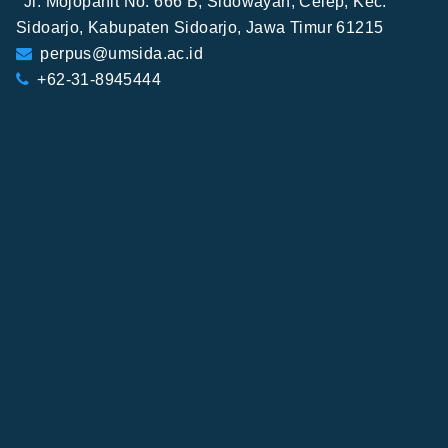
Jl. Mojopahit No. 666 B, Sidowayah, Celep, Kec.
Sidoarjo, Kabupaten Sidoarjo, Jawa Timur 61215
perpus@umsida.ac.id
+62-31-8945444