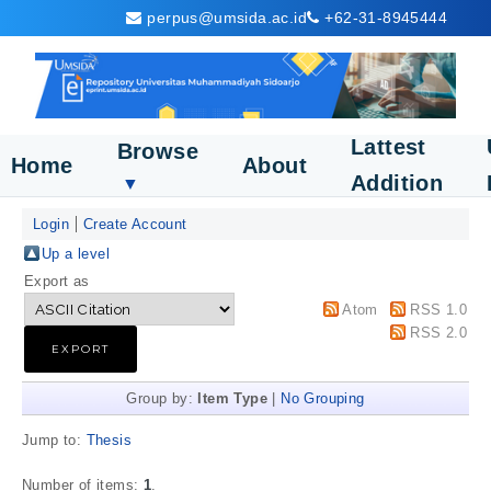
perpus@umsida.ac.id
+62-31-8945444
Lattest
Browse
Home
About
Addition
▼
Login
Create Account
Up a level
Export as
Atom
RSS 1.0
RSS 2.0
Group by:
Item Type
|
No Grouping
Jump to:
Thesis
Number of items:
1
.