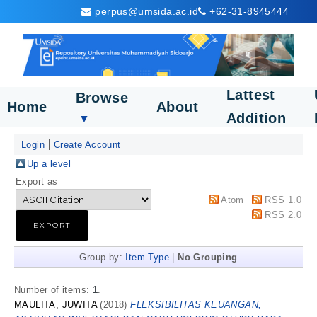
perpus@umsida.ac.id
+62-31-8945444
Lattest
Browse
Home
About
Addition
▼
Login
Create Account
Up a level
Export as
Atom
RSS 1.0
RSS 2.0
Group by:
Item Type
|
No Grouping
Number of items:
1
.
MAULITA, JUWITA
(2018)
FLEKSIBILITAS KEUANGAN,