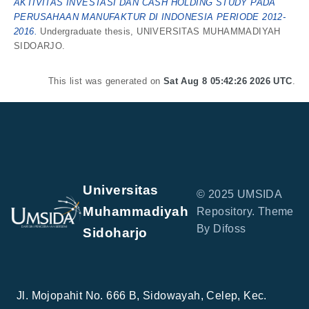
AKTIVITAS INVESTASI DAN CASH HOLDING STUDY PADA
PERUSAHAAN MANUFAKTUR DI INDONESIA PERIODE 2012-
2016.
Undergraduate thesis, UNIVERSITAS MUHAMMADIYAH
SIDOARJO.
This list was generated on
Sat Aug 8 05:42:26 2026 UTC
.
Universitas
© 2025 UMSIDA
Muhammadiyah
Repository. Theme
By Difoss
Sidoharjo
Jl. Mojopahit No. 666 B, Sidowayah, Celep, Kec.