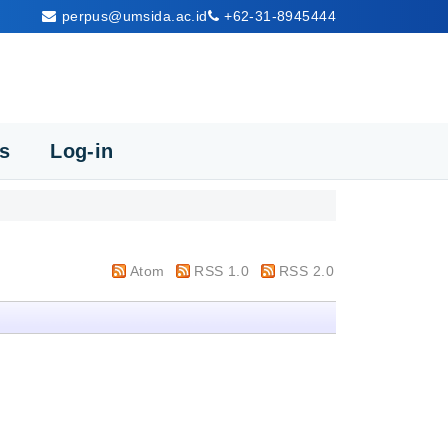
perpus@umsida.ac.id
+62-31-8945444
cs
Log-in
Atom
RSS 1.0
RSS 2.0