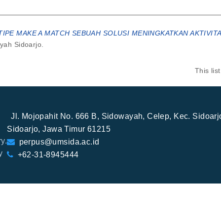
IPE MAKE A MATCH SEBUAH SOLUSI MENINGKATKAN AKTIVITA
ah Sidoarjo.
This li
Jl. Mojopahit No. 666 B, Sidowayah, Celep, Kec. Sidoar
Sidoarjo, Jawa Timur 61215
y.
perpus@umsida.ac.id
y
+62-31-8945444