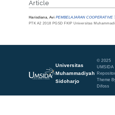
Article
Harisdiana, Avi
PEMBELAJARAN COOPERATIVE T
PTK A2 2018 PGSD FKIP Universitas Muhammadiy
© 2025
Universitas
UMSIDA
Muhammadiyah
Repositor
Theme B
Sidoharjo
Difoss