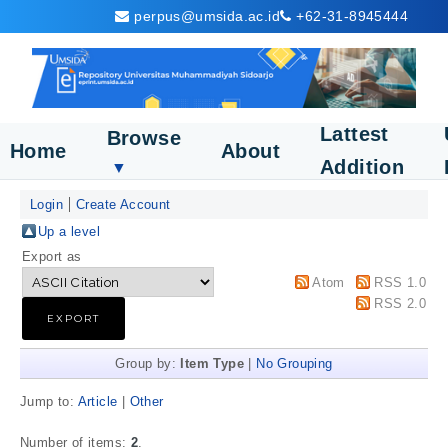
perpus@umsida.ac.id
+62-31-8945444
Lattest
Browse
Home
About
Addition
▼
Login
Create Account
Up a level
Export as
Atom
RSS 1.0
RSS 2.0
Group by:
Item Type
|
No Grouping
Jump to:
Article
|
Other
Number of items:
2
.