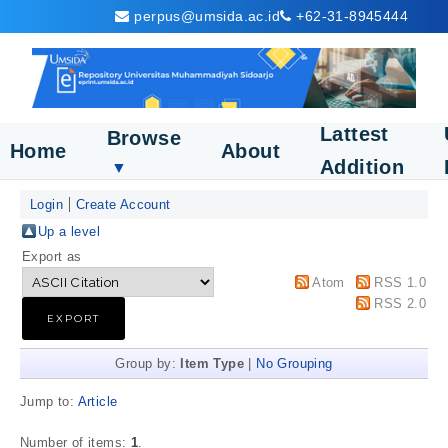
perpus@umsida.ac.id
+62-31-8945444
Lattest
Browse
Home
About
Addition
▼
Login
Create Account
Up a level
Export as
Atom
RSS 1.0
RSS 2.0
Group by:
Item Type
|
No Grouping
Jump to:
Article
Number of items:
1
.