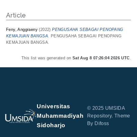
Article
Feny, Anggraeny
(2022)
PENGUSAHA SEBAGAI PENOPANG
KEMAJUAN BANGSA.
PENGUSAHA SEBAGAI PENOPANG
KEMAJUAN BANGSA.
This list was generated on
Sat Aug 8 07:26:04 2026 UTC
.
Universitas
© 2025 UMSIDA
Muhammadiyah
Repository. Theme
By Difoss
Sidoharjo