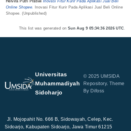
Helvira Putri Pratiwi
Inovasi Fitur Kurir Pada Aplikasi Jual Beli
Online Shopee.
Inovasi Fitur Kurir Pada Aplikasi Jual Beli Online
Shopee. (Unpublished)
This list was generated on
Sun Aug 9 05:34:36 2026 UTC
.
Universitas
© 2025 UMSIDA
Muhammadiyah
Repository. Theme
By Difoss
Sidoharjo
Jl. Mojopahit No. 666 B, Sidowayah, Celep, Kec.
Sidoarjo, Kabupaten Sidoarjo, Jawa Timur 61215