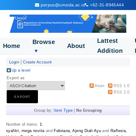
perpus@umsida.ac.id
+62-31-8945444
Lattest
Browse
Home
About
Addition
▼
Login
Create Account
Up a level
Export as
Atom
RSS 1.0
RSS 2.0
Group by:
Item Type
|
No Grouping
Number of items:
1
.
syafitri, mega novita
and
Febriana, Ajeng Diah Ayu
and
Raflesia,