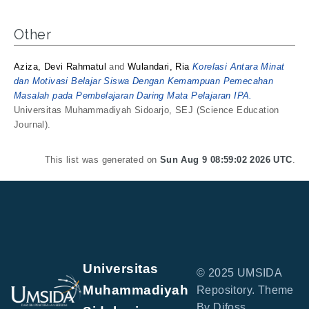
Other
Aziza, Devi Rahmatul
and
Wulandari, Ria
Korelasi Antara Minat
dan Motivasi Belajar Siswa Dengan Kemampuan Pemecahan
Masalah pada Pembelajaran Daring Mata Pelajaran IPA.
Universitas Muhammadiyah Sidoarjo, SEJ (Science Education
Journal).
This list was generated on
Sun Aug 9 08:59:02 2026 UTC
.
Universitas
© 2025 UMSIDA
Muhammadiyah
Repository. Theme
By Difoss