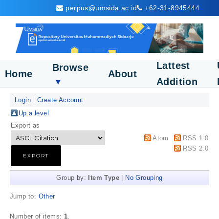
perpus@umsida.ac.id
+62-31-8945444
Lattest
Browse
Home
About
Addition
▼
Login
Create Account
Up a level
Export as
Atom
RSS 1.0
RSS 2.0
Group by:
Item Type
|
No Grouping
Jump to:
Other
Number of items:
1
.