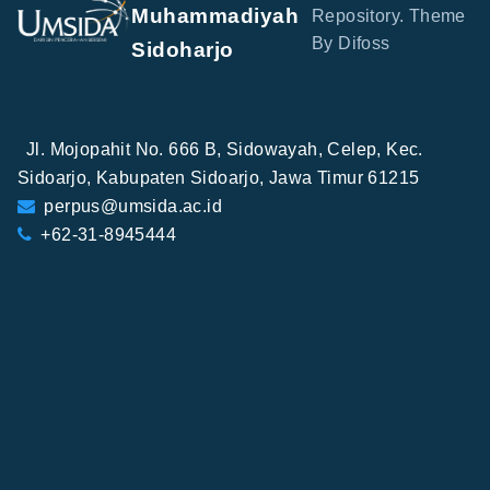
Muhammadiyah
Repository. Theme
By Difoss
Sidoharjo
Jl. Mojopahit No. 666 B, Sidowayah, Celep, Kec.
Sidoarjo, Kabupaten Sidoarjo, Jawa Timur 61215
perpus@umsida.ac.id
+62-31-8945444