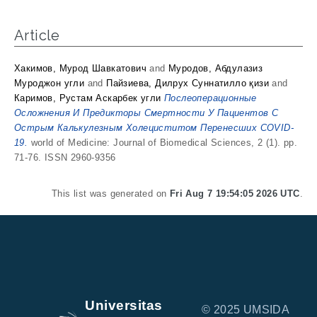
Article
Хакимов, Мурод Шавкатович
and
Муродов, Абдулазиз
Муроджон угли
and
Пайзиева, Дилрух Суннатилло қизи
and
Каримов, Рустам Аскарбек угли
Послеоперационные
Осложнения И Предикторы Смертности У Пациентов С
Острым Калькулезным Холециститом Перенесших COVID-
19.
world of Medicine: Journal of Biomedical Sciences, 2 (1). pp.
71-76. ISSN 2960-9356
This list was generated on
Fri Aug 7 19:54:05 2026 UTC
.
Universitas
© 2025 UMSIDA