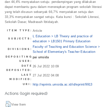
dan 44,4% menyatakan setuju. pendampingan yang dilakukan
dapat membantu guru dalam menerapkan program sekolah literasi
yang telah disusun sebanyak 66,7% menyatakan setuju dan
33,3% menyatakan sangat setuju. Kata kunci : Sekolah Literasi,
Sekolah Dasar, Madrasah Ibtidaiyah.
ITEM TYPE:
Article
L Education > LB Theory and practice of
SUBJECTS:
education > LB1501 Primary Education
Faculty of Teaching and Education Science >
DIVISIONS:
School of Elementary's Teacher Education
DEPOSITING
pai umsida
USER:
DATE
26 Jul 2022 10:09
DEPOSITED:
LAST
27 Jul 2022 04:08
MODIFIED:
URI:
http://eprints.umsida.ac.id/id/eprint/9913
Actions (login required)
View Item