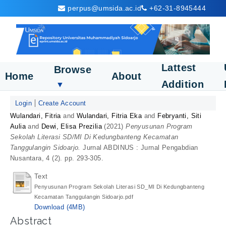
perpus@umsida.ac.id
+62-31-8945444
Lattest
Browse
Home
About
Addition
▼
Login
Create Account
Wulandari, Fitria
and
Wulandari, Fitria Eka
and
Febryanti, Siti
Aulia
and
Dewi, Elisa Prezilia
(2021)
Penyusunan Program
Sekolah Literasi SD/MI Di Kedungbanteng Kecamatan
Tanggulangin Sidoarjo.
Jurnal ABDINUS : Jurnal Pengabdian
Nusantara, 4 (2). pp. 293-305.
Text
Penyusunan Program Sekolah Literasi SD_MI Di Kedungbanteng
Kecamatan Tanggulangin Sidoarjo.pdf
Download (4MB)
Abstract