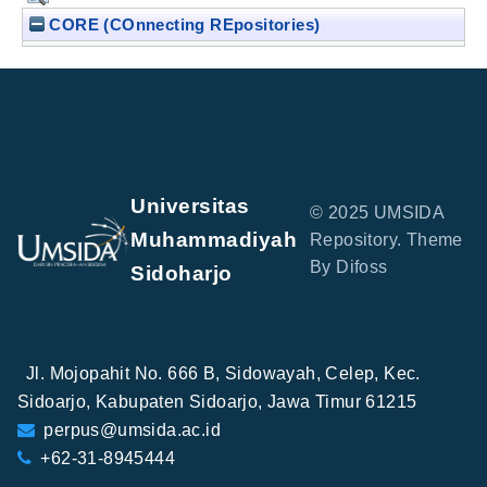
CORE (COnnecting REpositories)
Universitas
© 2025 UMSIDA
Muhammadiyah
Repository. Theme
By Difoss
Sidoharjo
Jl. Mojopahit No. 666 B, Sidowayah, Celep, Kec.
Sidoarjo, Kabupaten Sidoarjo, Jawa Timur 61215
perpus@umsida.ac.id
+62-31-8945444