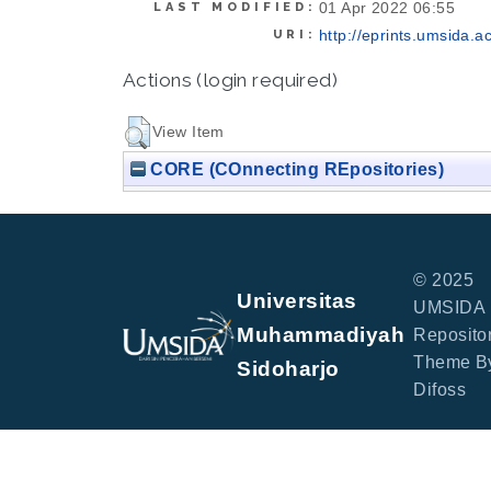
01 Apr 2022 06:55
LAST MODIFIED:
http://eprints.umsida.ac
URI:
Actions (login required)
View Item
CORE (COnnecting REpositories)
© 2025
Universitas
UMSIDA
Muhammadiyah
Repositor
Theme B
Sidoharjo
Difoss