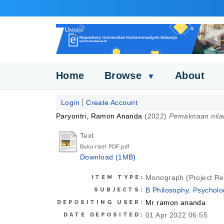
Home
Browse
About
▼
Login
Create Account
Paryontri, Ramon Ananda
(2022)
Pemaknaan nilai 
Text
Buku riset PDF.pdf
Download (1MB)
Monograph (Project Re
ITEM TYPE:
B Philosophy. Psycholo
SUBJECTS:
Mr ramon ananda
DEPOSITING USER:
01 Apr 2022 06:55
DATE DEPOSITED: