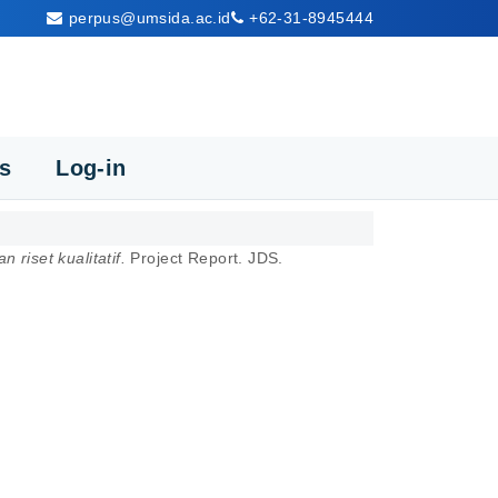
perpus@umsida.ac.id
+62-31-8945444
cs
Log-in
riset kualitatif.
Project Report. JDS.