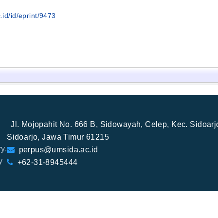
.id/id/eprint/9473
Jl. Mojopahit No. 666 B, Sidowayah, Celep, Kec. Sidoar
Sidoarjo, Jawa Timur 61215
y.
perpus@umsida.ac.id
y
+62-31-8945444