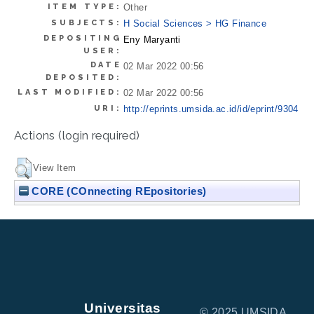
ITEM TYPE:
Other
SUBJECTS:
H Social Sciences > HG Finance
DEPOSITING
Eny Maryanti
USER:
DATE
02 Mar 2022 00:56
DEPOSITED:
LAST MODIFIED:
02 Mar 2022 00:56
URI:
http://eprints.umsida.ac.id/id/eprint/9304
Actions (login required)
View Item
CORE (COnnecting REpositories)
Universitas
© 2025 UMSIDA