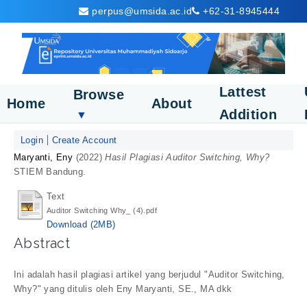
perpus@umsida.ac.id
+62-31-8945444
Lattest
Browse
Home
About
Addition
▼
Login
Create Account
Maryanti, Eny
(2022)
Hasil Plagiasi Auditor Switching, Why?
STIEM Bandung.
Text
Auditor Switching Why_ (4).pdf
Download (2MB)
Abstract
Ini adalah hasil plagiasi artikel yang berjudul "Auditor Switching,
Why?" yang ditulis oleh Eny Maryanti, SE., MA dkk