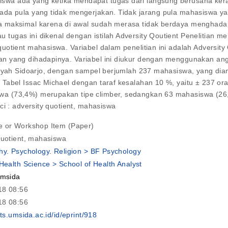
wa ada yang ketika mendapat tugas dari langsung berusaha kera
ada pula yang tidak mengerjakan. Tidak jarang pula mahasiswa y
a maksimal karena di awal sudah merasa tidak berdaya menghada
gas ini dikenal dengan istilah Adversity Qoutient Penelitian meru
otient mahasiswa. Variabel dalam penelitian ini adalah Adversity
n yang dihadapinya. Variabel ini diukur dengan menggunakan angk
diyah Sidoarjo, dengan sampel berjumlah 237 mahasiswa, yang diam
abel Issac Michael dengan taraf kesalahan 10 %, yaitu ± 237 oran
a (73,4%) merupakan tipe climber, sedangkan 63 mahasiswa (26,6
ci : adversity quotient, mahasiswa
e or Workshop Item (Paper)
quotient, mahasiswa
hy. Psychology. Religion > BF Psychology
 Health Science > School of Health Analyst
umsida
18 08:56
18 08:56
nts.umsida.ac.id/id/eprint/918