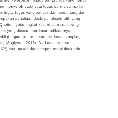
s menyelesaikan hingga tuntas, ada yang hanya
ang menyerah pada saat tugas baru disampaikan
pi tugas-tugas yang banyak dan menantang dari
pakan penelitian deskriptif eksploratif, yang
 Quotient yaitu tingkat kecerdasan seseorang
et yang disusun berdasar indikatornya.
bil dengan proportionate incidental sampling.
g (Sugiyono, 2013). Dari analisis data
%) merupakan tipe camper, tetapi tidak ada