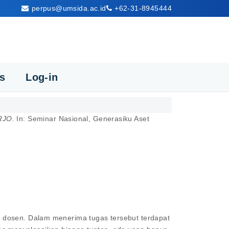
perpus@umsida.ac.id
+62-31-8945444
cs
Log-in
RJO.
In: Seminar Nasional, Generasiku Aset
i dosen. Dalam menerima tugas tersebut terdapat