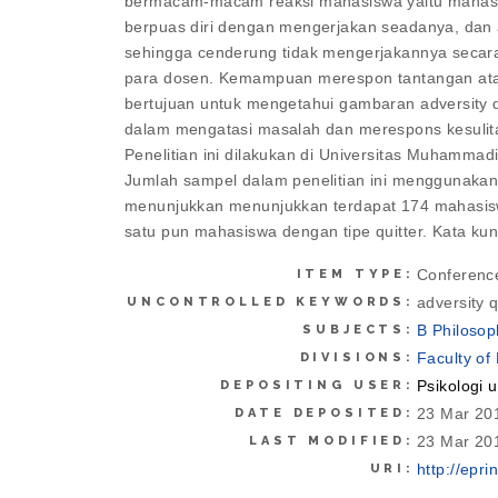
bermacam-macam reaksi mahasiswa yaitu mahasis
berpuas diri dengan mengerjakan seadanya, dan 
sehingga cenderung tidak mengerjakannya secar
para dosen. Kemampuan merespon tantangan atau tu
bertujuan untuk mengetahui gambaran adversity qu
dalam mengatasi masalah dan merespons kesulita
Penelitian ini dilakukan di Universitas Muhamma
Jumlah sampel dalam penelitian ini menggunakan T
menunjukkan menunjukkan terdapat 174 mahasisw
satu pun mahasiswa dengan tipe quitter. Kata kun
Conferenc
ITEM TYPE:
adversity 
UNCONTROLLED KEYWORDS:
B Philosop
SUBJECTS:
Faculty of
DIVISIONS:
Psikologi 
DEPOSITING USER:
23 Mar 20
DATE DEPOSITED:
23 Mar 20
LAST MODIFIED:
http://epri
URI: