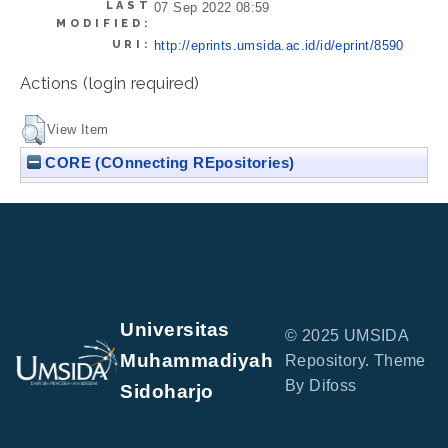
LAST
07 Sep 2022 08:59
MODIFIED:
URI:
http://eprints.umsida.ac.id/id/eprint/8590
Actions (login required)
View Item
CORE (COnnecting REpositories)
Universitas
© 2025 UMSIDA
Muhammadiyah
Repository. Theme
By Difoss
Sidoharjo