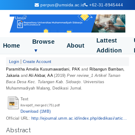
perpus@umsida.ac.id
+62-31-8945444
Lattest
Browse
Home
About
Addition
▼
Login
Create Account
Paramitha Amelia Kusumawardani, PAK
and
Ribangun Bamban,
Jakaria
and
Ali Akbar, AA
(2019)
Peer review_1 Artikel Taman
Baca Desa Kec. Tulangan Kab. Sidoarjo.
Universitas
Muhammadiyah Malang, Dedikasi Jurnal.
Text
ilovepdf_merged (75).pdf
Download (1MB)
Official URL:
http://ejournal.umm.ac.id/index.php/dedikasi/artic...
Abstract