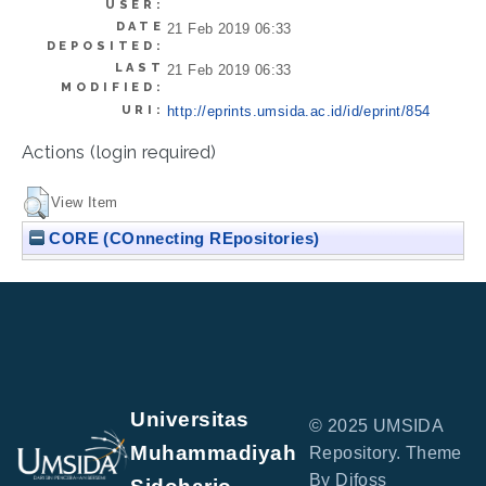
USER:
DATE
21 Feb 2019 06:33
DEPOSITED:
LAST
21 Feb 2019 06:33
MODIFIED:
URI:
http://eprints.umsida.ac.id/id/eprint/854
Actions (login required)
View Item
CORE (COnnecting REpositories)
Universitas
© 2025 UMSIDA
Muhammadiyah
Repository. Theme
By Difoss