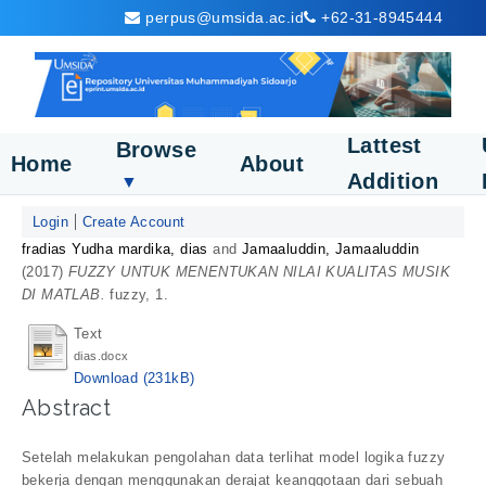
perpus@umsida.ac.id
+62-31-8945444
Lattest
Browse
Home
About
Addition
▼
Login
Create Account
fradias Yudha mardika, dias
and
Jamaaluddin, Jamaaluddin
(2017)
FUZZY UNTUK MENENTUKAN NILAI KUALITAS MUSIK
DI MATLAB.
fuzzy, 1.
Text
dias.docx
Download (231kB)
Abstract
Setelah melakukan pengolahan data terlihat model logika fuzzy
bekerja dengan menggunakan derajat keanggotaan dari sebuah