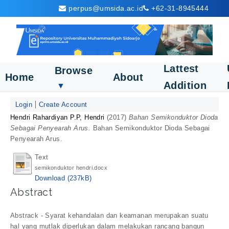
perpus@umsida.ac.id
+62-31-8945444
Lattest
Browse
Home
About
Addition
▼
Login
Create Account
Hendri Rahardiyan P.P, Hendri
(2017)
Bahan Semikonduktor Dioda
Sebagai Penyearah Arus.
Bahan Semikonduktor Dioda Sebagai
Penyearah Arus.
Text
semikonduktor hendri.docx
Download (237kB)
Abstract
Abstrack - Syarat kehandalan dan keamanan merupakan suatu
hal yang mutlak diperlukan dalam melakukan rancang bangun