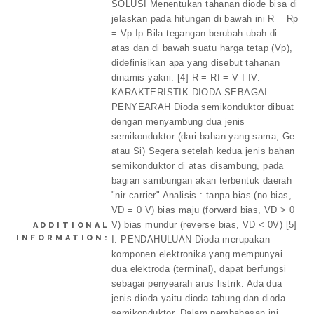
SOLUSI Menentukan tahanan diode bisa di
jelaskan pada hitungan di bawah ini R = Rp
= Vp Ip Bila tegangan berubah-ubah di
atas dan di bawah suatu harga tetap (Vp),
didefinisikan apa yang disebut tahanan
dinamis yakni: [4] R = Rf = V I IV.
KARAKTERISTIK DIODA SEBAGAI
PENYEARAH Dioda semikonduktor dibuat
dengan menyambung dua jenis
semikonduktor (dari bahan yang sama, Ge
atau Si) Segera setelah kedua jenis bahan
semikonduktor di atas disambung, pada
bagian sambungan akan terbentuk daerah
"nir carrier" Analisis : tanpa bias (no bias,
VD = 0 V) bias maju (forward bias, VD > 0
V) bias mundur (reverse bias, VD < 0V) [5]
ADDITIONAL
INFORMATION:
I. PENDAHULUAN Dioda merupakan
komponen elektronika yang mempunyai
dua elektroda (terminal), dapat berfungsi
sebagai penyearah arus listrik. Ada dua
jenis dioda yaitu dioda tabung dan dioda
semikonduktor. Dalam pembahasan ini