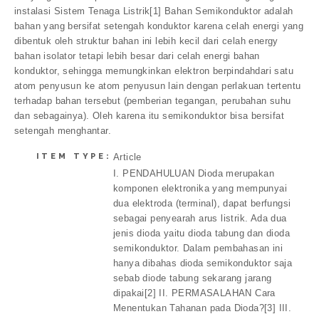
instalasi Sistem Tenaga Listrik[1] Bahan Semikonduktor adalah
bahan yang bersifat setengah konduktor karena celah energi yang
dibentuk oleh struktur bahan ini lebih kecil dari celah energy
bahan isolator tetapi lebih besar dari celah energi bahan
konduktor, sehingga memungkinkan elektron berpindahdari satu
atom penyusun ke atom penyusun lain dengan perlakuan tertentu
terhadap bahan tersebut (pemberian tegangan, perubahan suhu
dan sebagainya). Oleh karena itu semikonduktor bisa bersifat
setengah menghantar.
ITEM TYPE:
Article
I. PENDAHULUAN Dioda merupakan
komponen elektronika yang mempunyai
dua elektroda (terminal), dapat berfungsi
sebagai penyearah arus listrik. Ada dua
jenis dioda yaitu dioda tabung dan dioda
semikonduktor. Dalam pembahasan ini
hanya dibahas dioda semikonduktor saja
sebab diode tabung sekarang jarang
dipakai[2] II. PERMASALAHAN Cara
Menentukan Tahanan pada Dioda?[3] III.