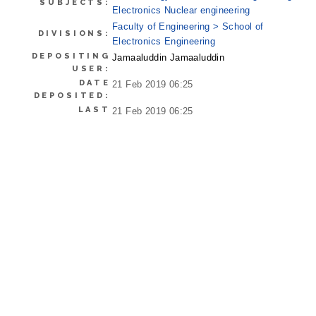
SUBJECTS:
Electronics Nuclear engineering
Faculty of Engineering > School of
DIVISIONS:
Electronics Engineering
DEPOSITING
Jamaaluddin Jamaaluddin
USER:
DATE
21 Feb 2019 06:25
DEPOSITED:
LAST
21 Feb 2019 06:25
MODIFIED:
URI:
http://eprints.umsida.ac.id/id/eprint/838
Actions (login required)
View Item
CORE (COnnecting REpositories)