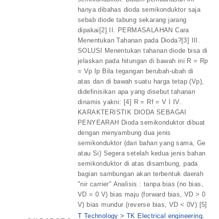
hanya dibahas dioda semikonduktor saja
sebab diode tabung sekarang jarang
dipakai[2] II. PERMASALAHAN Cara
Menentukan Tahanan pada Dioda?[3] III.
SOLUSI Menentukan tahanan diode bisa di
jelaskan pada hitungan di bawah ini R = Rp
= Vp Ip Bila tegangan berubah-ubah di
atas dan di bawah suatu harga tetap (Vp),
didefinisikan apa yang disebut tahanan
dinamis yakni: [4] R = Rf = V I IV.
KARAKTERISTIK DIODA SEBAGAI
PENYEARAH Dioda semikonduktor dibuat
dengan menyambung dua jenis
semikonduktor (dari bahan yang sama, Ge
atau Si) Segera setelah kedua jenis bahan
semikonduktor di atas disambung, pada
bagian sambungan akan terbentuk daerah
"nir carrier" Analisis : tanpa bias (no bias,
VD = 0 V) bias maju (forward bias, VD > 0
V) bias mundur (reverse bias, VD < 0V) [5]
T Technology > TK Electrical engineering.