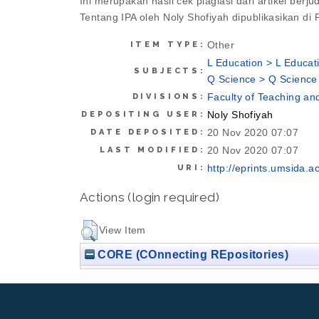
Ini merupakan hasil cek plagiasi dari artikel be
Tentang IPA oleh Noly Shofiyah dipublikasikan di
Other
ITEM TYPE:
L Education > L Educat
SUBJECTS:
Q Science > Q Science
Faculty of Teaching an
DIVISIONS:
Noly Shofiyah
DEPOSITING USER:
20 Nov 2020 07:07
DATE DEPOSITED:
20 Nov 2020 07:07
LAST MODIFIED:
http://eprints.umsida.ac
URI:
Actions (login required)
View Item
CORE (COnnecting REpositories)