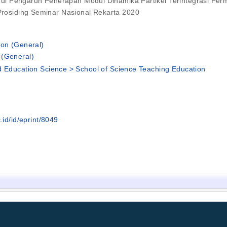
rjudul Pengaruh Penerapan Modul Dinamika Partikel Terintegrasi P
 Prosiding Seminar Nasional Rekarta 2020
ion (General)
 (General)
d Education Science > School of Science Teaching Education
.id/id/eprint/8049