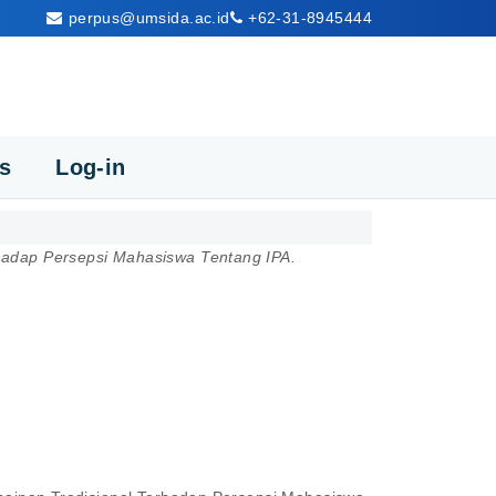
perpus@umsida.ac.id
+62-31-8945444
cs
Log-in
rhadap Persepsi Mahasiswa Tentang IPA.