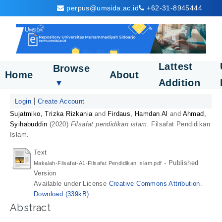
perpus@umsida.ac.id
+62-31-8945444
Lattest
Browse
Home
About
Addition
▼
Login
Create Account
Sujatmiko, Trizka Rizkania
and
Firdaus, Hamdan Al
and
Ahmad,
Syihabuddin
(2020)
Filsafat pendidikan islam.
Filsafat Pendidikan
Islam.
Text
- Published
Makalah-Filsafat-A1-Filsafat Pendidikan Islam.pdf
Version
Available under License
Creative Commons Attribution
.
Download (339kB)
Abstract