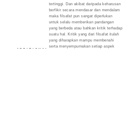
tertinggi. Dan akibat daripada keharusan
berfikir secara mendasar dan mendalam
maka filsafat pun sangat diperlukan
untuk selalu memberikan pandangan
yang berbeda atau bahkan kritik terhadap
suatu hal. Kritik yang dari filsafat itulah
yang diharapkan mampu membenahi
serta menyempurnakan setiap aspek
ADDITIONAL
dalam berbagai disiplin ilmu. Kritik
INFORMATION:
tersebut menjadi berharga karena
menyapaikan hal-hal yang mendasar dan
dalam serta mempunyai pandangan
untuk dapat menjadi bijaksana, yang
secara sederhana dapat diartikan bahwa
kritiknya selalu membangun dan
berusaha menyajikan yang terbaik. 1 A.
Heris Hermawan, Filsafat Pendidikan
Islam, (Jakarta: Direktorat Jenderal
Pendidikan Islam, 2009), hal. 4. 2.
Pendidikan Islam Salah satu sektor yang
paling fundamental dan mempunyai