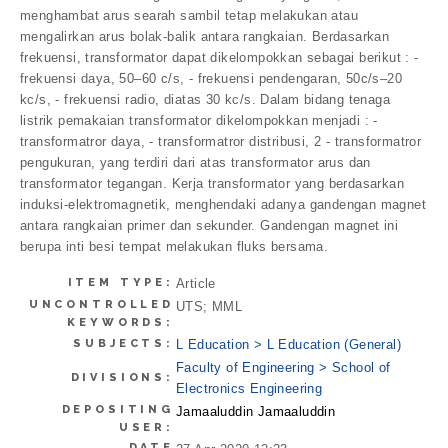
menghambat arus searah sambil tetap melakukan atau
mengalirkan arus bolak-balik antara rangkaian. Berdasarkan
frekuensi, transformator dapat dikelompokkan sebagai berikut : -
frekuensi daya, 50–60 c/s, - frekuensi pendengaran, 50c/s–20
kc/s, - frekuensi radio, diatas 30 kc/s. Dalam bidang tenaga
listrik pemakaian transformator dikelompokkan menjadi : -
transformatror daya, - transformatror distribusi, 2 - transformatror
pengukuran, yang terdiri dari atas transformator arus dan
transformator tegangan. Kerja transformator yang berdasarkan
induksi-elektromagnetik, menghendaki adanya gandengan magnet
antara rangkaian primer dan sekunder. Gandengan magnet ini
berupa inti besi tempat melakukan fluks bersama.
ITEM TYPE:
Article
UNCONTROLLED
UTS; MML
KEYWORDS:
SUBJECTS:
L Education > L Education (General)
Faculty of Engineering > School of
DIVISIONS:
Electronics Engineering
DEPOSITING
Jamaaluddin Jamaaluddin
USER:
DATE