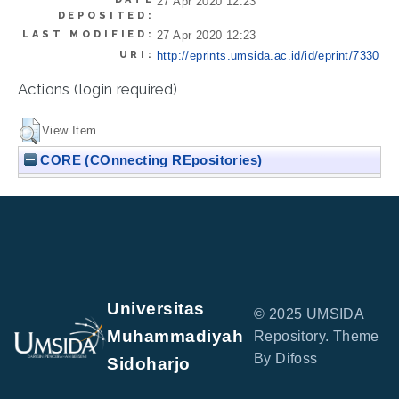
27 Apr 2020 12:23
DEPOSITED:
LAST MODIFIED:
27 Apr 2020 12:23
URI:
http://eprints.umsida.ac.id/id/eprint/7330
Actions (login required)
View Item
CORE (COnnecting REpositories)
Universitas
© 2025 UMSIDA
Muhammadiyah
Repository. Theme
By Difoss
Sidoharjo