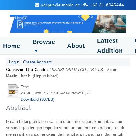
perpus@umsida.ac.id
+62-31-8945444
Lattest
Browse
Home
About
Addition
▼
Login
Create Account
Gunawan, Diki Candra
TRANSFORMATOR LISTRIK.
Mesin
Mesin Listrik. (Unpublished)
Text
PS_4B1_020_DIKI CANDRA GUNAWAN.pdf
Download (307kB)
Abstract
Dalam bidang elektronika, transformator digunakan antara lain
sebagai gandengan impedansi antara sumber dan beban; untuk
memisahkan satu rangkain dari rangkaian yang lain; dan untuk