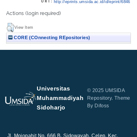
URI:
http://eprints.umsida.ac.id/id/eprint/6846
Actions (login required)
View Item
CORE (COnnecting REpositories)
Universitas
© 2025 UMSIDA
Muhammadiyah
Repository. Theme
By Difoss
Sidoharjo
Jl. Mojopahit No. 666 B, Sidowayah, Celep, Kec.