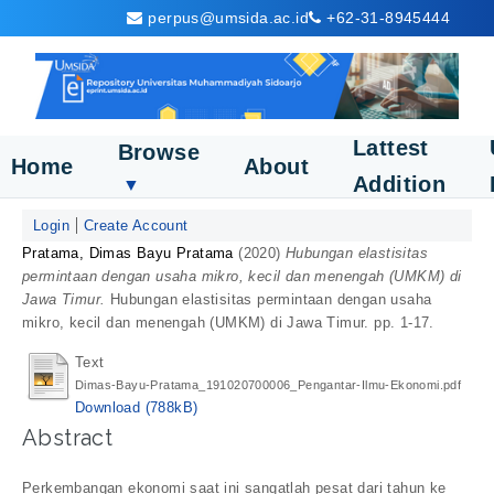
perpus@umsida.ac.id
+62-31-8945444
Lattest
Browse
Home
About
Addition
▼
Login
Create Account
Pratama, Dimas Bayu Pratama
(2020)
Hubungan elastisitas
permintaan dengan usaha mikro, kecil dan menengah (UMKM) di
Jawa Timur.
Hubungan elastisitas permintaan dengan usaha
mikro, kecil dan menengah (UMKM) di Jawa Timur. pp. 1-17.
Text
Dimas-Bayu-Pratama_191020700006_Pengantar-Ilmu-Ekonomi.pdf
Download (788kB)
Abstract
Perkembangan ekonomi saat ini sangatlah pesat dari tahun ke