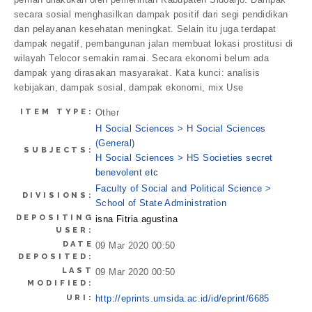
secara sosial menghasilkan dampak positif dari segi pendidikan
dan pelayanan kesehatan meningkat. Selain itu juga terdapat
dampak negatif, pembangunan jalan membuat lokasi prostitusi di
wilayah Telocor semakin ramai. Secara ekonomi belum ada
dampak yang dirasakan masyarakat. Kata kunci: analisis
kebijakan, dampak sosial, dampak ekonomi, mix Use
ITEM TYPE:
Other
H Social Sciences > H Social Sciences
(General)
SUBJECTS:
H Social Sciences > HS Societies secret
benevolent etc
Faculty of Social and Political Science >
DIVISIONS:
School of State Administration
DEPOSITING
isna Fitria agustina
USER:
DATE
09 Mar 2020 00:50
DEPOSITED:
LAST
09 Mar 2020 00:50
MODIFIED:
URI:
http://eprints.umsida.ac.id/id/eprint/6685