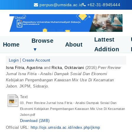
perpus@umsida.ac.id
+62-31-8945444
Lattest
Browse
Home
About
Addition
▼
Login
Create Account
Isna Fitria, Agustina
and
Ricka, Ocktaviani
(2016)
Peer Review
Jurnal Isna Fitria - Analisi Dampak Sosial Dan Ekonomi
Kebijakan Pengembangan Kawasan Mix Use Di Kecamatan
Jabon.
JKPM, Sidoarjo.
Text
03. Peer Review Jurnal Isna Fitria - Analisi Dampak Sosial Dan
Ekonomi Kebijakan Pengembangan Kawasan Mix Use Di Kecamatan
Jabon.pdf
Download (1MB)
Official URL:
http://ojs.umsida.ac.id/index.php/jkmp